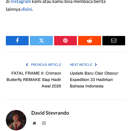
di
Instagram
kami atau kamu bisa membaca berita
lainnya
disini
.
Facebook
Twitter
Pinterest
Reddit
Email
PREVIOUS ARTICLE
NEXT ARTICLE
FATAL FRAME II: Crimson
Update Baru Clair Obscur:
Butterfly REMAKE Siap Hadir
Expedition 33 Hadirkan
Awal 2026
Bahasa Indonesia
David Stevrando
Website
Instagram