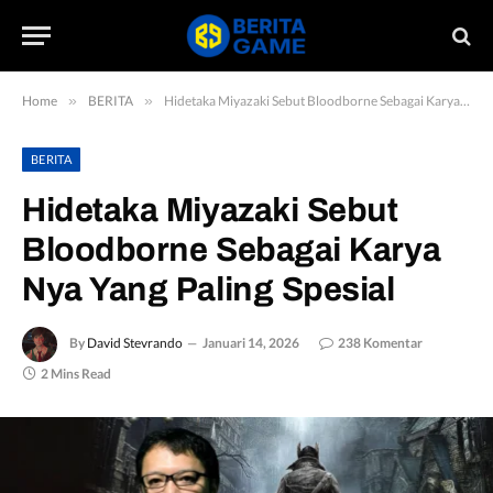
Home
»
BERITA
»
Hidetaka Miyazaki Sebut Bloodborne Sebagai Karya Nya Yang Paling Spesial
BERITA
Hidetaka Miyazaki Sebut
Bloodborne Sebagai Karya
Nya Yang Paling Spesial
By
David Stevrando
Januari 14, 2026
238 Komentar
2 Mins Read