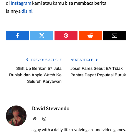
di
Instagram
kami atau kamu bisa membaca berita
lainnya
disini
.
Facebook
Twitter
Pinterest
Reddit
Email
PREVIOUS ARTICLE
NEXT ARTICLE
Shift Up Berikan 57 Juta
Josef Fares Sebut EA Tidak
Rupiah dan Apple Watch Ke
Pantas Dapat Reputasi Buruk
Seluruh Karyawan
David Stevrando
Website
Instagram
a guy with a daily life revolving around video games.