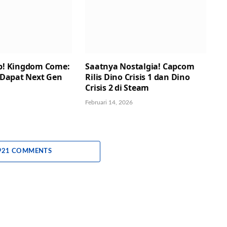
p! Kingdom Come:
Saatnya Nostalgia! Capcom
 Dapat Next Gen
Rilis Dino Crisis 1 dan Dino
Crisis 2 di Steam
Februari 14, 2026
,921 COMMENTS