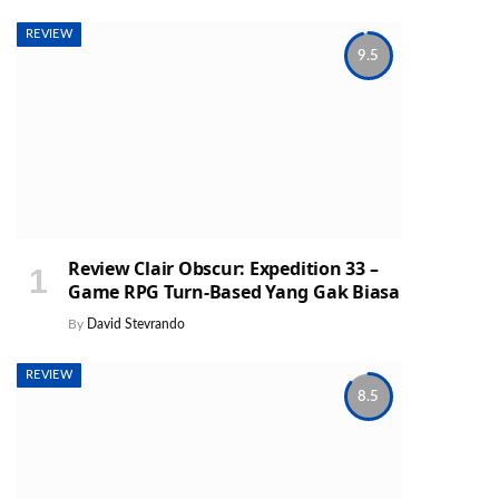
REVIEW
9.5
Review Clair Obscur: Expedition 33 –
Game RPG Turn-Based Yang Gak Biasa
By
David Stevrando
REVIEW
8.5