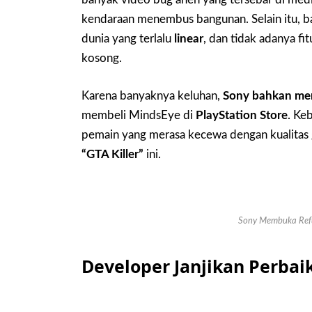
kendaraan menembus bangunan. Selain itu, 
dunia yang terlalu
linear
, dan tidak adanya f
kosong.
Karena banyaknya keluhan,
Sony bahkan me
membeli MindsEye di
PlayStation Store
. Ke
pemain yang merasa kecewa dengan kualitas
“GTA Killer”
ini.
Sony Membuka Refu
Developer Janjikan Perbai