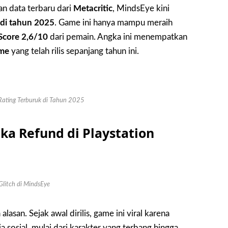
n data terbaru dari
Metacritic
, MindsEye kini
 di tahun 2025
. Game ini hanya mampu meraih
Score 2,6/10
dari pemain. Angka ini menempatkan
me
yang telah rilis sepanjang tahun ini.
ating Terburuk di Tahun 2025
ka Refund di Playstation
Glitch di MindsEye
san. Sejak awal dirilis, game ini viral karena
 sosial, mulai dari karakter yang terbang hingga