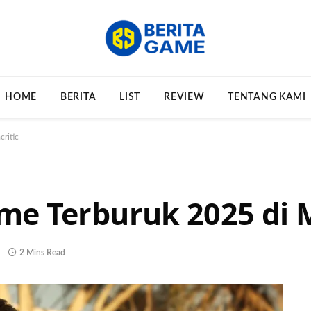
HOME
BERITA
LIST
REVIEW
TENTANG KAMI
ritic
me Terburuk 2025 di M
2 Mins Read