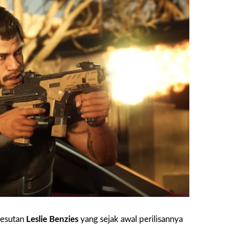
besutan
Leslie Benzies
yang sejak awal perilisannya