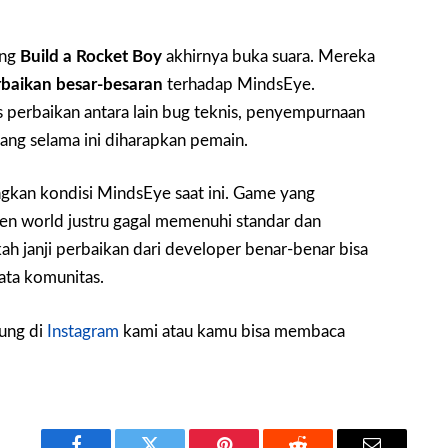
ang
Build a Rocket Boy
akhirnya buka suara. Mereka
rbaikan besar-besaran
terhadap MindsEye.
 perbaikan antara lain bug teknis, penyempurnaan
ang selama ini diharapkan pemain.
gkan kondisi MindsEye saat ini. Game yang
pen world justru gagal memenuhi standar dan
kah janji perbaikan dari developer benar-benar bisa
ata komunitas.
sung di
Instagram
kami atau kamu bisa membaca