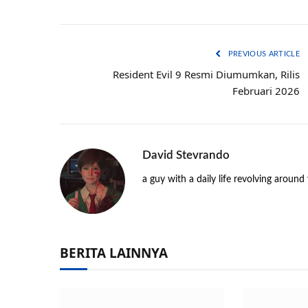
PREVIOUS ARTICLE
Resident Evil 9 Resmi Diumumkan, Rilis
Februari 2026
David Stevrando
a guy with a daily life revolving around
BERITA LAINNYA