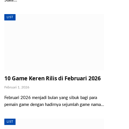
State…
LIST
10 Game Keren Rilis di Februari 2026
Februari 1, 2026
Februari 2026 menjadi bulan yang sibuk bagi para
pemain game dengan hadirnya sejumlah game nama…
LIST