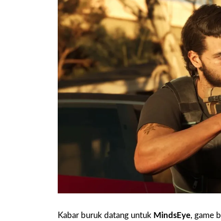
Kabar buruk datang untuk
MindsEye
, game 