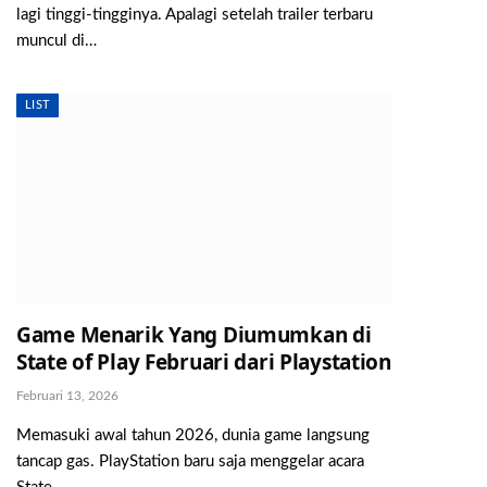
lagi tinggi-tingginya. Apalagi setelah trailer terbaru
muncul di…
LIST
am
Game Menarik Yang Diumumkan di
State of Play Februari dari Playstation
Februari 13, 2026
Memasuki awal tahun 2026, dunia game langsung
tancap gas. PlayStation baru saja menggelar acara