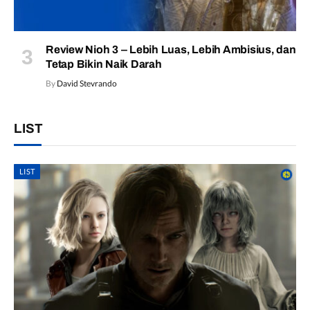
Review Nioh 3 – Lebih Luas, Lebih Ambisius, dan
Tetap Bikin Naik Darah
By
David Stevrando
LIST
LIST