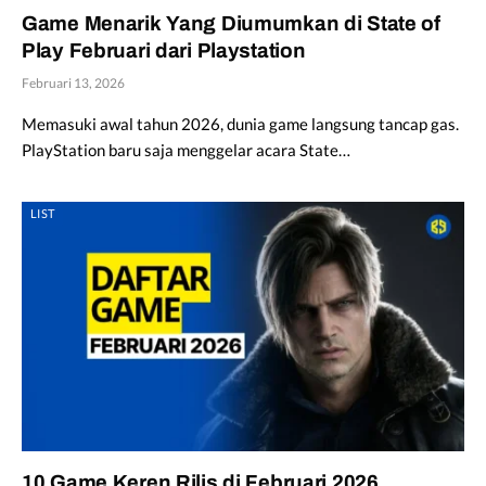
Game Menarik Yang Diumumkan di State of
Play Februari dari Playstation
Februari 13, 2026
Memasuki awal tahun 2026, dunia game langsung tancap gas.
PlayStation baru saja menggelar acara State…
LIST
10 Game Keren Rilis di Februari 2026