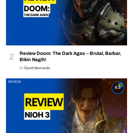
Review Doom: The Dark Ages – Brutal, Barbar,
Bikin Nagih!
By
David Stevrando
REVIEW
8.3