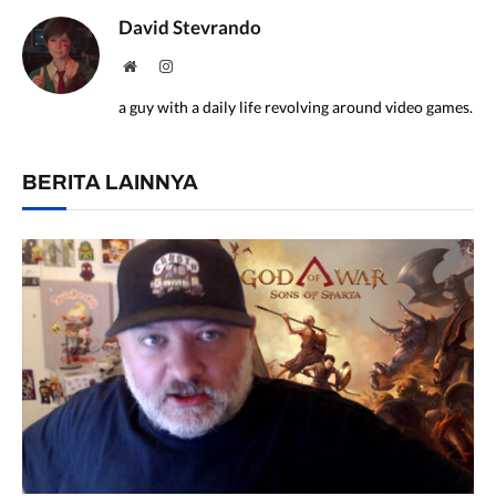
David Stevrando
Website
Instagram
a guy with a daily life revolving around video games.
BERITA LAINNYA