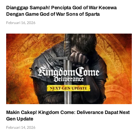
Dianggap Sampah! Pencipta God of War Kecewa
Dengan Game God of War Sons of Sparta
Februari 16, 2026
Makin Cakep! Kingdom Come: Deliverance Dapat Next
Gen Update
Februari 14, 2026