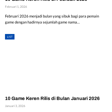
Februari 1, 2026
Februari 2026 menjadi bulan yang sibuk bagi para pemain
game dengan hadirnya sejumlah game nama…
LIST
10 Game Keren Rilis di Bulan Januari 2026
Januari 3, 2026