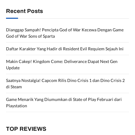
Recent Posts
Dianggap Sampah! Pencipta God of War Kecewa Dengan Game
God of War Sons of Sparta
Daftar Karakter Yang Hadir di Resident Evil Requiem Sejauh Ini
Makin Cakep! Kingdom Come: Deliverance Dapat Next Gen
Update
Saatnya Nostalgia! Capcom Rilis Dino Crisis 1 dan Dino Crisis 2
di Steam
Game Menarik Yang Diumumkan di State of Play Februari dari
Playstation
TOP REVIEWS