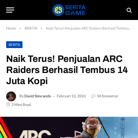
Home
»
BERITA
»
Naik Terus! Penjualan ARC Raiders Berhasil Tembus 14 Juta Kopi
BERITA
Naik Terus! Penjualan ARC
Raiders Berhasil Tembus 14
Juta Kopi
By
David Stevrando
Februari 12, 2026
34 Komentar
2 Mins Read