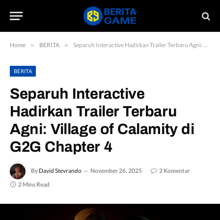
Home
»
BERITA
»
Separuh Interactive Hadirkan Trailer Terbaru Agni: Village of Calamity di G2G Chapter 4
BERITA
Separuh Interactive
Hadirkan Trailer Terbaru
Agni: Village of Calamity di
G2G Chapter 4
By
David Stevrando
November 26, 2025
2 Komentar
2 Mins Read