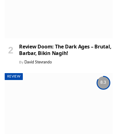
Review Doom: The Dark Ages – Brutal,
Barbar, Bikin Nagih!
By
David Stevrando
REVIEW
8.3