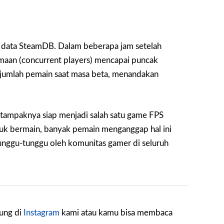
ri data SteamDB. Dalam beberapa jam setelah
amaan (concurrent players) mencapai puncak
 jumlah pemain saat masa beta, menandakan
6 tampaknya siap menjadi salah satu game FPS
ntuk bermain, banyak pemain menganggap hal ini
tunggu-tunggu oleh komunitas gamer di seluruh
sung di
Instagram
kami atau kamu bisa membaca