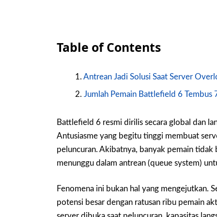
Table of Contents
Antrean Jadi Solusi Saat Server Over
Jumlah Pemain Battlefield 6 Tembus 
Battlefield 6 resmi dirilis secara global dan 
Antusiasme yang begitu tinggi membuat serve
peluncuran. Akibatnya, banyak pemain tidak
menunggu dalam antrean (queue system) untu
Fenomena ini bukan hal yang mengejutkan. S
potensi besar dengan ratusan ribu pemain akt
server dibuka saat peluncuran, kapasitas lan