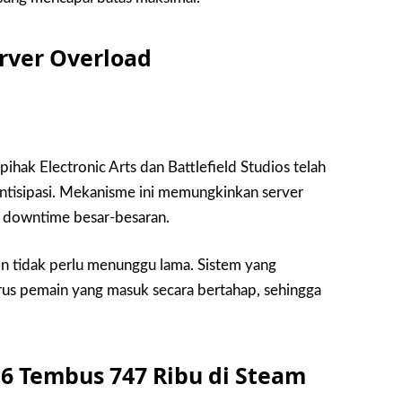
erver Overload
ihak Electronic Arts dan Battlefield Studios telah
ntisipasi. Mekanisme ini memungkinkan server
au downtime besar-besaran.
in tidak perlu menunggu lama. Sistem yang
arus pemain yang masuk secara bertahap, sehingga
 6 Tembus 747 Ribu di Steam