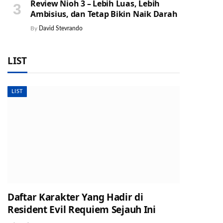
Review Nioh 3 – Lebih Luas, Lebih
Ambisius, dan Tetap Bikin Naik Darah
By
David Stevrando
LIST
LIST
am
Daftar Karakter Yang Hadir di
Resident Evil Requiem Sejauh Ini