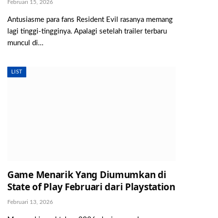
Februari 15, 2026
Antusiasme para fans Resident Evil rasanya memang
lagi tinggi-tingginya. Apalagi setelah trailer terbaru
muncul di…
LIST
Game Menarik Yang Diumumkan di
State of Play Februari dari Playstation
Februari 13, 2026