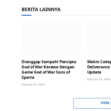
BERITA LAINNYA
Dianggap Sampah! Pencipta
Makin Cake
God of War Kecewa Dengan
Deliverance
Game God of War Sons of
Update
Sparta
Februari 14, 2026
Februari 16, 2026
VIEW