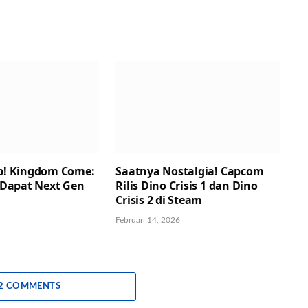
p! Kingdom Come:
Saatnya Nostalgia! Capcom
 Dapat Next Gen
Rilis Dino Crisis 1 dan Dino
Crisis 2 di Steam
Februari 14, 2026
 2 COMMENTS