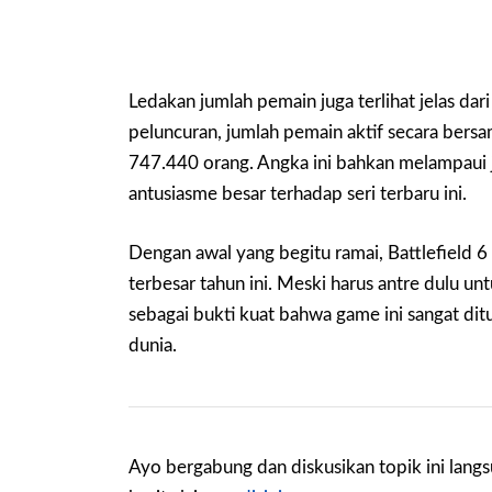
Ledakan jumlah pemain juga terlihat jelas da
peluncuran, jumlah pemain aktif secara bers
747.440 orang. Angka ini bahkan melampaui
antusiasme besar terhadap seri terbaru ini.
Dengan awal yang begitu ramai, Battlefield 
terbesar tahun ini. Meski harus antre dulu u
sebagai bukti kuat bahwa game ini sangat di
dunia.
Ayo bergabung dan diskusikan topik ini lang