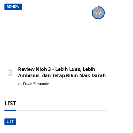
REVIEW
8.3
Review Nioh 3 – Lebih Luas, Lebih
Ambisius, dan Tetap Bikin Naik Darah
By
David Stevrando
LIST
LIST
am