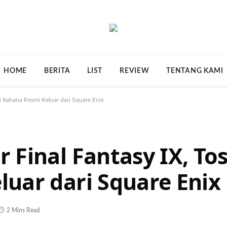
HOME
BERITA
LIST
REVIEW
TENTANG KAMI
i Itahana Resmi Keluar dari Square Enix
 Final Fantasy IX, To
luar dari Square Enix
2 Mins Read