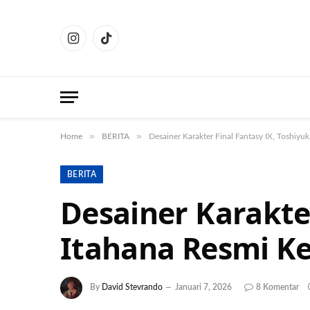
Instagram
TikTok
»
»
Home
BERITA
Desainer Karakter Final Fantasy IX, Toshiyuk
BERITA
Desainer Karakter
Itahana Resmi Ke
By
David Stevrando
Januari 7, 2026
8 Komentar