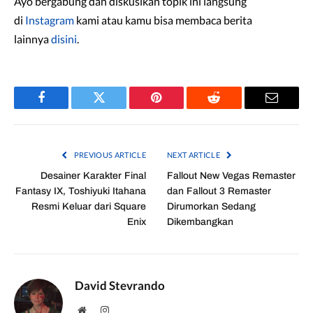
Ayo bergabung dan diskusikan topik ini langsung
di
Instagram
kami atau kamu bisa membaca berita
lainnya
disini
.
Facebook
Twitter
Pinterest
Reddit
Email
PREVIOUS ARTICLE
NEXT ARTICLE
Desainer Karakter Final
Fallout New Vegas Remaster
Fantasy IX, Toshiyuki Itahana
dan Fallout 3 Remaster
Resmi Keluar dari Square
Dirumorkan Sedang
Enix
Dikembangkan
David Stevrando
Website
Instagram