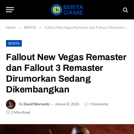
Home
»
BERITA
»
Fallout New Vegas Remaster dan Fallout 3 Remaster Dirumorkan Sedang Dikembangkan
BERITA
Fallout New Vegas Remaster
dan Fallout 3 Remaster
Dirumorkan Sedang
Dikembangkan
By
David Stevrando
Januari 8, 2026
1 Komentar
2 Mins Read